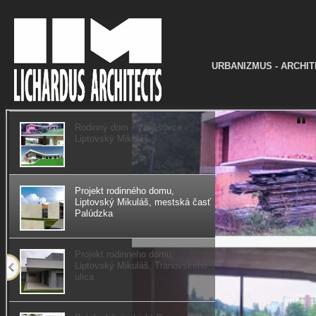
URBANIZMUS - ARCHIT
Rodinný dom - Vitališovce -
Liptovský Mikuláš
Projekt rodinného domu,
Liptovský Mikuláš, mestská časť
Palúdzka
Projekt rodinného domu,
Liptovský Mikuláš, Tranovského
ulica