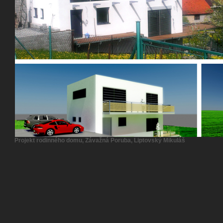
Projekt rekreačnej chaty, Olešná -
Čadca
Rodinný dom DNV-Bratislava
Rodinný dom - Vitališovce -
Liptovský Mikuláš
Polyfunkčný objekt Coop
Projekt rodinného domu, Závažná Poruba, Liptovský Mikuláš
Jednota, LM
Administrativna budova Vova,
Borbisova ul., Liptovsky Mikulas